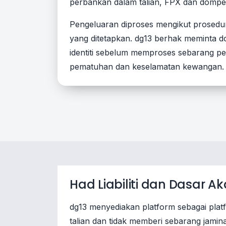
perbankan dalam talian, FPX dan dompet 
Pengeluaran diproses mengikut prosed
yang ditetapkan. dg13 berhak meminta
identiti sebelum memproses sebarang pe
pematuhan dan keselamatan kewangan.
Had Liabiliti dan Dasar A
dg13 menyediakan platform sebagai plat
talian dan tidak memberi sebarang jamin