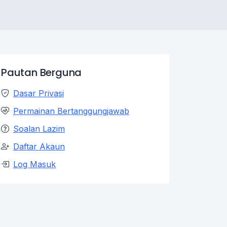
Pautan Berguna
Dasar Privasi
Permainan Bertanggungjawab
Soalan Lazim
Daftar Akaun
Log Masuk