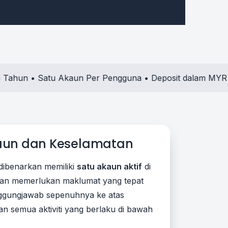
er Pengguna • Deposit dalam MYR • Data Dilindungi • Ha
aun dan Keselamatan
dibenarkan memiliki
satu akaun aktif
di
aran memerlukan maklumat yang tepat
nggungjawab sepenuhnya ke atas
an semua aktiviti yang berlaku di bawah