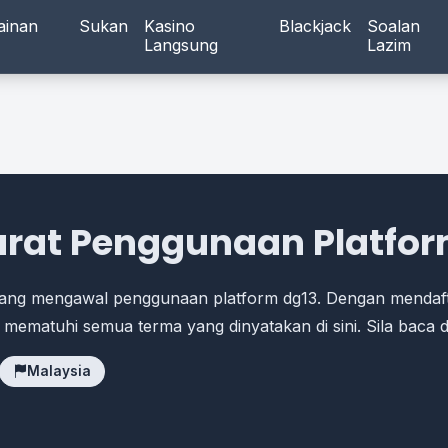
ainan
Sukan
Kasino
Blackjack
Soalan
Langsung
Lazim
arat Penggunaan Platfo
 yang mengawal penggunaan platform dg13. Dengan menda
mematuhi semua terma yang dinyatakan di sini. Sila baca 
Malaysia