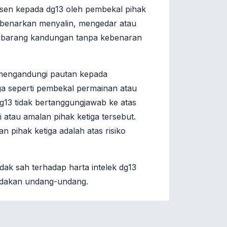
lesen kepada dg13 oleh pembekal pihak
dibenarkan menyalin, mengedar atau
barang kandungan tanpa kebenaran
mengandungi pautan kepada
ga seperti pembekal permainan atau
13 tidak bertanggungjawab ke atas
 atau amalan pihak ketiga tersebut.
 pihak ketiga adalah atas risiko
ak sah terhadap harta intelek dg13
ndakan undang-undang.