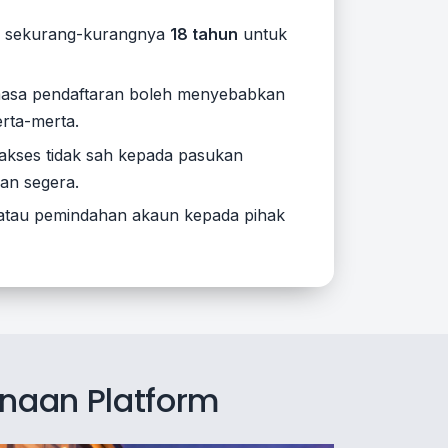
r sekurang-kurangnya
18 tahun
untuk
asa pendaftaran boleh menyebabkan
rta-merta.
akses tidak sah kepada pasukan
an segera.
atau pemindahan akaun kepada pihak
naan Platform