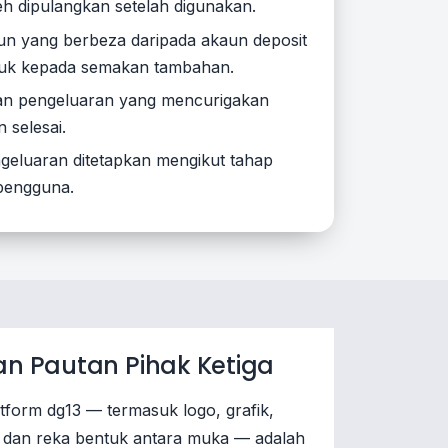
eh dipulangkan setelah digunakan.
un yang berbeza daripada akaun deposit
kluk kepada semakan tambahan.
an pengeluaran yang mencurigakan
 selesai.
geluaran ditetapkan mengikut tahap
pengguna.
an Pautan Pihak Ketiga
form dg13 — termasuk logo, grafik,
n dan reka bentuk antara muka — adalah