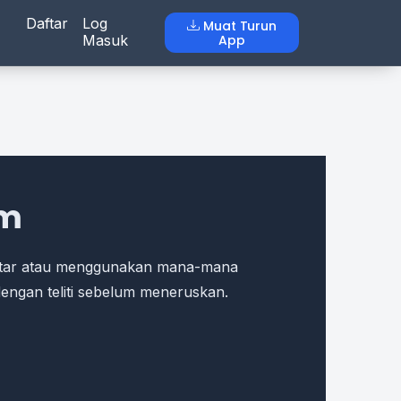
Daftar
Log
Muat Turun
Masuk
App
rm
ftar atau menggunakan mana-mana
dengan teliti sebelum meneruskan.