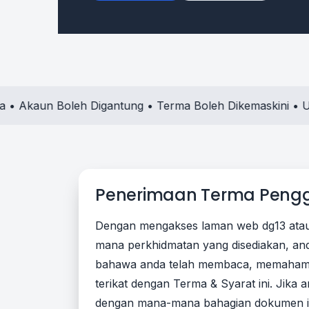
antung • Terma Boleh Dikemaskini • Undang-undang Malay
Penerimaan Terma Peng
Dengan mengakses laman web dg13 at
mana perkhidmatan yang disediakan, a
bahawa anda telah membaca, memahami 
terikat dengan Terma & Syarat ini. Jika a
dengan mana-mana bahagian dokumen ini