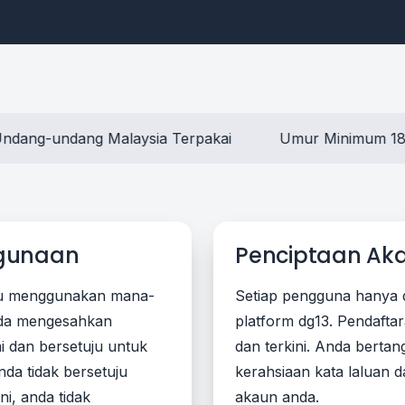
sia Terpakai
Umur Minimum 18 Tahun • Satu Akaun P
gunaan
Penciptaan Ak
au menggunakan mana-
Setiap pengguna hanya 
nda mengesahkan
platform dg13. Pendaft
dan bersetuju untuk
dan terkini. Anda berta
nda tidak bersetuju
kerahsiaan kata laluan d
, anda tidak
akaun anda.