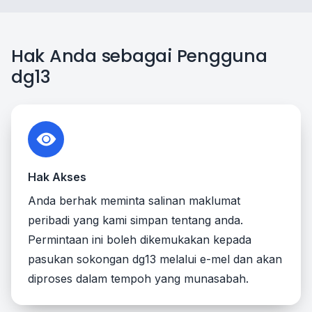
Hak Anda sebagai Pengguna
dg13
Hak Akses
Anda berhak meminta salinan maklumat
peribadi yang kami simpan tentang anda.
Permintaan ini boleh dikemukakan kepada
pasukan sokongan dg13 melalui e-mel dan akan
diproses dalam tempoh yang munasabah.