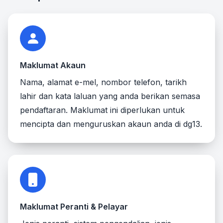
Maklumat Akaun
Nama, alamat e-mel, nombor telefon, tarikh
lahir dan kata laluan yang anda berikan semasa
pendaftaran. Maklumat ini diperlukan untuk
mencipta dan menguruskan akaun anda di dg13.
Maklumat Peranti & Pelayar