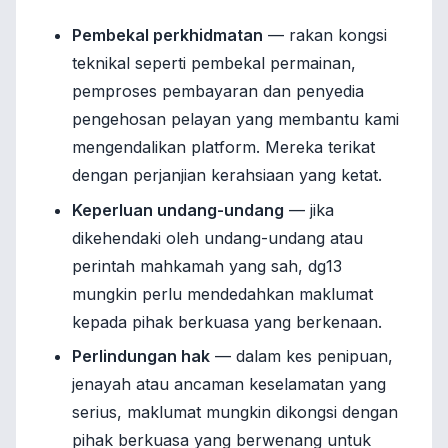
Pembekal perkhidmatan
— rakan kongsi
teknikal seperti pembekal permainan,
pemproses pembayaran dan penyedia
pengehosan pelayan yang membantu kami
mengendalikan platform. Mereka terikat
dengan perjanjian kerahsiaan yang ketat.
Keperluan undang-undang
— jika
dikehendaki oleh undang-undang atau
perintah mahkamah yang sah, dg13
mungkin perlu mendedahkan maklumat
kepada pihak berkuasa yang berkenaan.
Perlindungan hak
— dalam kes penipuan,
jenayah atau ancaman keselamatan yang
serius, maklumat mungkin dikongsi dengan
pihak berkuasa yang berwenang untuk