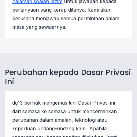
halaman soalan lazim
untuk jawapan kepada
pertanyaan yang kerap ditanya. Kami akan
berusaha menjawab semua permintaan dalam
masa yang sewajarnya.
Perubahan kepada Dasar Privasi
Ini
dg13 berhak mengemas kini Dasar Privasi ini
dari semasa ke semasa untuk mencerminkan
perubahan dalam amalan, teknologi atau
keperluan undang-undang kami. Apabila