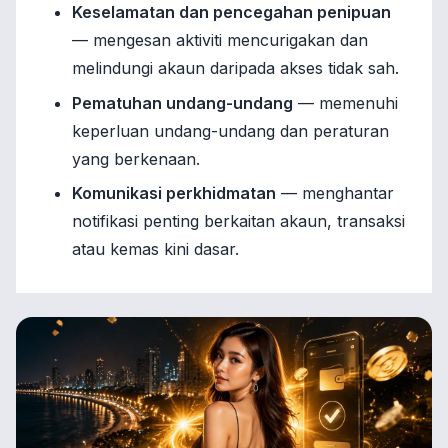
Keselamatan dan pencegahan penipuan
— mengesan aktiviti mencurigakan dan
melindungi akaun daripada akses tidak sah.
Pematuhan undang-undang
— memenuhi
keperluan undang-undang dan peraturan
yang berkenaan.
Komunikasi perkhidmatan
— menghantar
notifikasi penting berkaitan akaun, transaksi
atau kemas kini dasar.