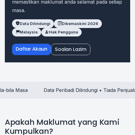
memastikan maklumat anda selamat pada setiap
masa.
Data Dilindungi
Dikemaskini 2026
Malaysia
Hak Pengguna
Daftar Akaun
Soalan Lazim
Data Peribadi Dilindungi • Tiada Penjualan Maklumat 
Apakah Maklumat yang Kami
Kumpulkan?