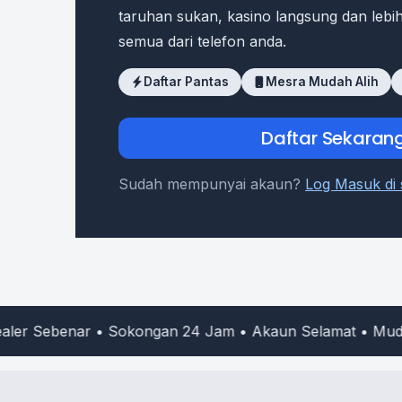
taruhan sukan, kasino langsung dan lebi
semua dari telefon anda.
Daftar Pantas
Mesra Mudah Alih
Daftar Sekaran
Sudah mempunyai akaun?
Log Masuk di s
nar • Sokongan 24 Jam • Akaun Selamat • Mudah Alih Per