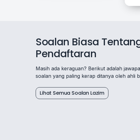
Soalan Biasa Tentan
Pendaftaran
Masih ada keraguan? Berikut adalah jawap
soalan yang paling kerap ditanya oleh ahli 
Lihat Semua Soalan Lazim