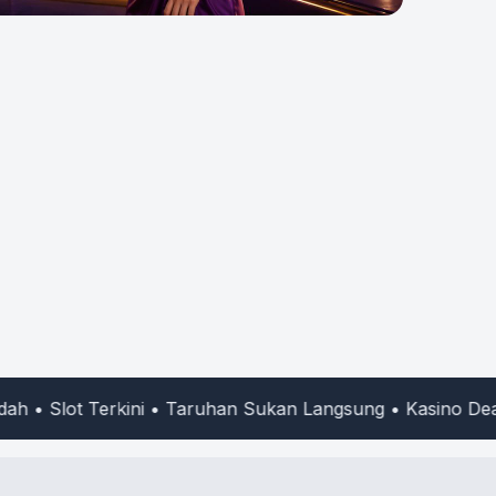
erkini • Taruhan Sukan Langsung • Kasino Dealer Seben