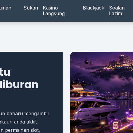
ainan
Sukan
Kasino
Blackjack
Soalan
Langsung
Lazim
tu
Hiburan
aun baharu mengambil
akaun anda aktif,
an permainan slot,