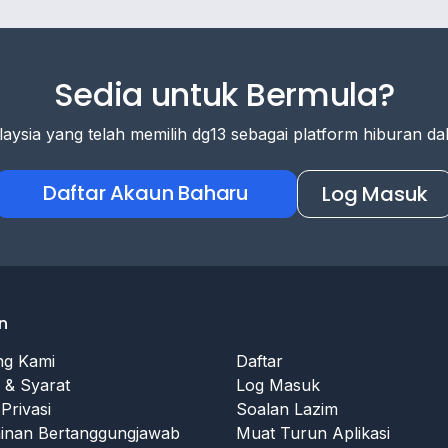
Sedia untuk Bermula?
aysia yang telah memilih dg13 sebagai platform hiburan dal
Daftar Akaun Baharu
Log Masuk
n
ng Kami
Daftar
 & Syarat
Log Masuk
Privasi
Soalan Lazim
inan Bertanggungjawab
Muat Turun Aplikasi