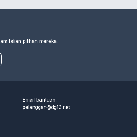
am talian pilihan mereka.
Email bantuan:
pelanggan@dg13.net