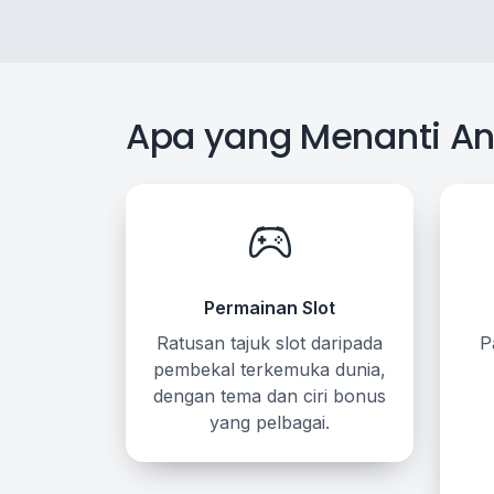
Apa yang Menanti An
Permainan Slot
Ratusan tajuk slot daripada
P
pembekal terkemuka dunia,
dengan tema dan ciri bonus
yang pelbagai.