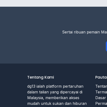
Sertai ribuan pemain Mal
Tentang Kami
Pauta
dg13 ialah platform pertaruhan
Tenta
dalam talian yang dipercayai di
Terma
Malaysia, memberikan akses
Dasar 
mudah untuk sukan dan hiburan
Perma