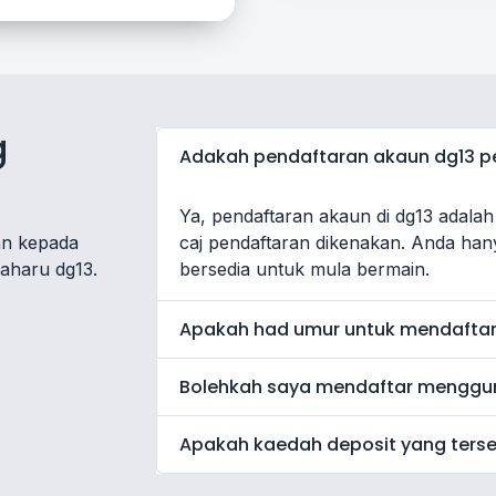
g
Adakah pendaftaran akaun dg13 
Ya, pendaftaran akaun di dg13 adal
an kepada
caj pendaftaran dikenakan. Anda han
baharu dg13.
bersedia untuk mula bermain.
Apakah had umur untuk mendafta
Bolehkah saya mendaftar menggun
Apakah kaedah deposit yang ters