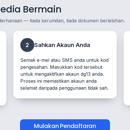
Sedia Bermain
derhanaan — tiada kerumitan, tiada dokumen berlebihan.
2
Sahkan Akaun Anda
Semak e-mel atau SMS anda untuk kod
pengesahan. Masukkan kod tersebut
untuk mengaktifkan akaun dg13 anda.
Proses ini memastikan akaun anda
selamat daripada penggunaan tidak sah.
Mulakan Pendaftaran